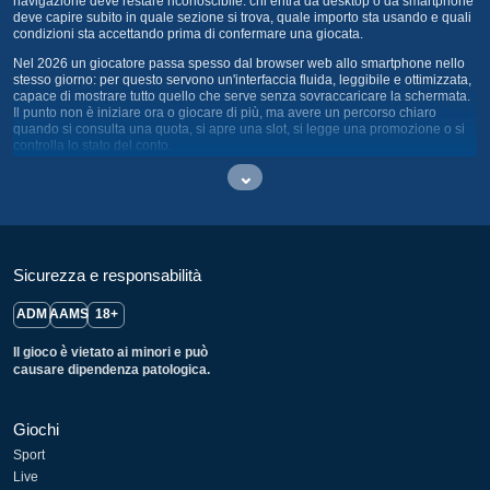
navigazione deve restare riconoscibile: chi entra da desktop o da smartphone
deve capire subito in quale sezione si trova, quale importo sta usando e quali
condizioni sta accettando prima di confermare una giocata.
Nel 2026 un giocatore passa spesso dal browser web allo smartphone nello
stesso giorno: per questo servono un'interfaccia fluida, leggibile e ottimizzata,
capace di mostrare tutto quello che serve senza sovraccaricare la schermata.
Il punto non è iniziare ora o giocare di più, ma avere un percorso chiaro
quando si consulta una quota, si apre una slot, si legge una promozione o si
controlla lo stato del conto.
Quigioco è un marchio di HBG Online Gaming S.r.l. e opera nel gioco a
distanza in Italia con concessione ADM, rilasciata dall'Agenzia delle
Dogane e dei Monopoli. Dal 13 novembre 2025 il riferimento comunicato
per la nuova concessione è il numero 16015; questo passaggio ha
confermato la continuità del sito www.quigioco.it e del conto di gioco per gli
utenti già registrati.
Il dato è pratico: accesso riservato ai maggiorenni,
identificazione del conto, licenza, limiti impostabili, autoesclusione e
Sicurezza e responsabilità
informazioni sulle probabilità di vincita disponibili nelle aree dedicate.
ADM
AAMS
18+
Scommesse sportive su Quigioco
La sezione
Scommesse
offre un accesso ordinato a mercati pre-match,
Il gioco è vietato ai minori e può
eventi live, statistiche, quote aggiornate e schedine singole o multiple. Il calcio
causare dipendenza patologica.
resta il punto di partenza più naturale per molti utenti italiani: Serie A, coppe
europee, campionati esteri, nazionali e competizioni internazionali generano
ogni giorno una grande quantità di eventi. Accanto al calcio trovano spazio
Giochi
basket, tennis, motori, volley, rugby, ciclismo, sport americani e altre discipline,
con disponibilità variabile in base al calendario ufficiale e al palinsesto del
Sport
momento.
Live