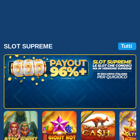
SLOT SUPREME
Tutti