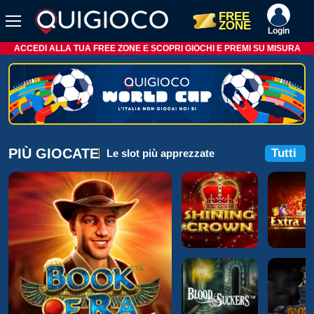
Login
PIÙ GIOCATE
Tutti
Le slot più apprezzate